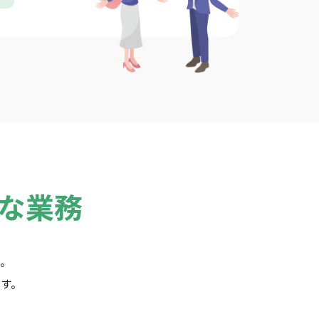
な業務
。
す。