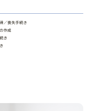
得／喪失手続き
の作成
続き
き