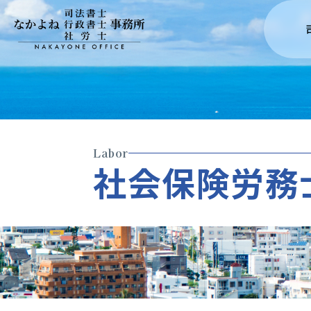
Labor
社
会
保
険
労
務