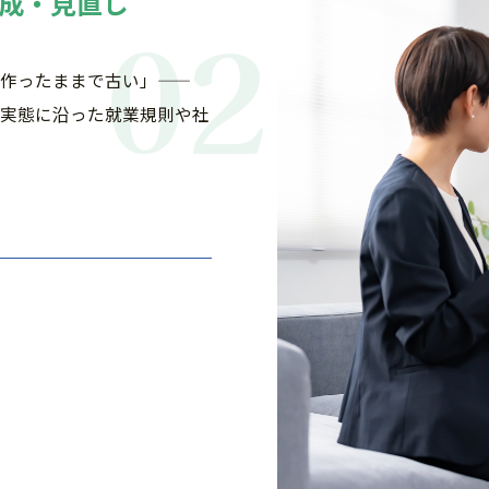
成・見直し
02
作ったままで古い」——
実態に沿った就業規則や社