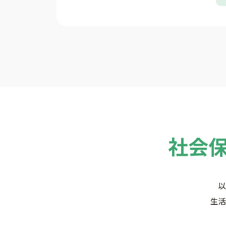
社会
以
生