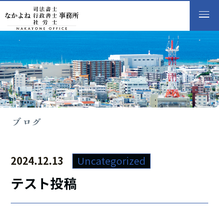
B
l
o
g
ブ
ロ
グ
2024.12.13
Uncategorized
テスト投稿