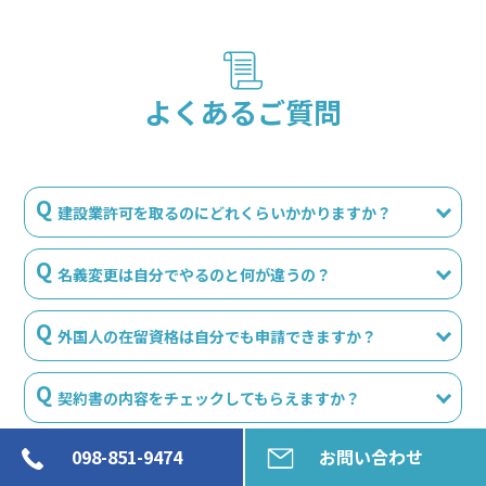
よくあるご質問
建設業許可を取るのにどれくらいかかりますか？
名義変更は自分でやるのと何が違うの？
外国人の在留資格は自分でも申請できますか？
契約書の内容をチェックしてもらえますか？
098-851-9474
098-851-9474
お問い合わせ
お問い合わせ
土日やオンラインでの相談はできますか？