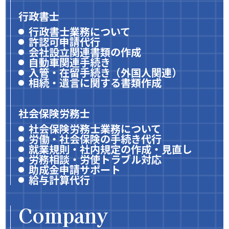
行政書士
行政書士業務について
許認可申請代行
会社設立関連書類の作成
自動車関連手続き
入管・在留手続き（外国人関連）
相続・遺言に関する書類作成
社会保険労務士
社会保険労務士業務について
労働・社会保険の手続き代行
就業規則・社内規定の作成・見直し
労務相談・労使トラブル対応
助成金申請サポート
給与計算代行
Company