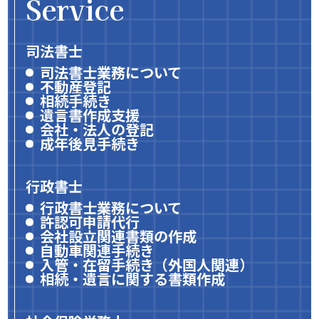
Service
司法書士
司法書士業務について
不動産登記
相続手続き
遺言書作成支援
会社・法人の登記
成年後見手続き
行政書士
行政書士業務について
許認可申請代行
会社設立関連書類の作成
自動車関連手続き
入管・在留手続き（外国人関連）
相続・遺言に関する書類作成